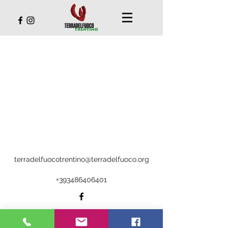
terradelfuocotrentino@terradelfuoco.org
+393486406401
©2019 di Terra del Fuoco Trentino
via Cesare Battisti
180 - 38077
Comano Terme