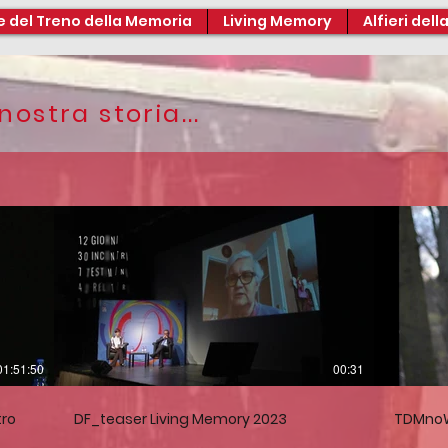
e del Treno della Memoria
Living Memory
Alfieri del
ostra storia...
01:51:50
00:31
tro
DF_teaser Living Memory 2023
TDMno