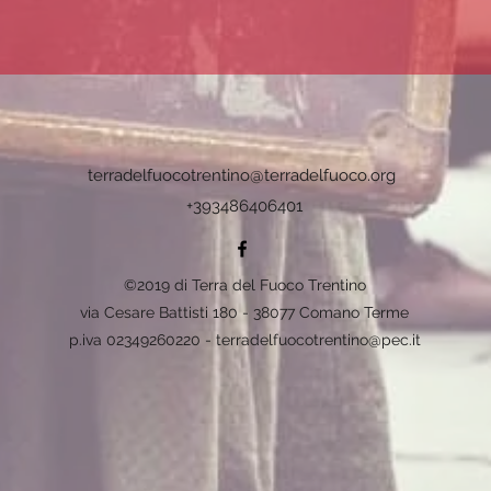
terradelfuocotrentino@terradelfuoco.org
+393486406401
©2019 di Terra del Fuoco Trentino
via Cesare Battisti 180 - 38077 Comano Terme
p.iva 02349260220 -
terradelfuocotrentino@pec.it