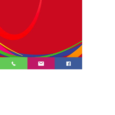
terradelfuocotrentino@terradelfuoco.org
+393486406401
©2019 di Terra del Fuoco Trentino
via Cesare Battisti
180 - 38077
Comano Terme
p.iva
02349260220
-
terradelfuocotrentino@pec.it