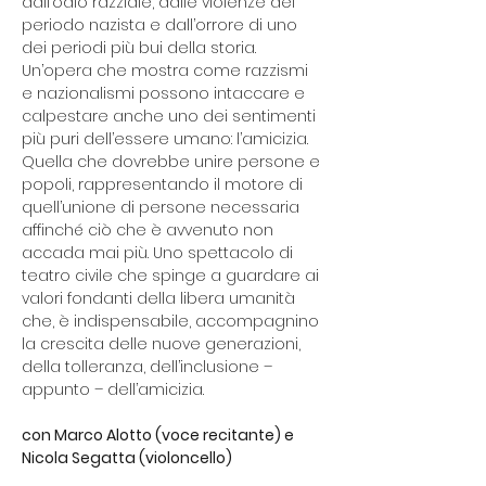
dall’odio razziale, dalle violenze del 
periodo nazista e dall’orrore di uno 
dei periodi più bui della storia. 
Un’opera che mostra come razzismi 
e nazionalismi possono intaccare e 
calpestare anche uno dei sentimenti 
più puri dell’essere umano: l’amicizia. 
Quella che dovrebbe unire persone e 
popoli, rappresentando il motore di 
quell’unione di persone necessaria 
affinché ciò che è avvenuto non 
accada mai più. Uno spettacolo di 
teatro civile che spinge a guardare ai 
valori fondanti della libera umanità 
che, è indispensabile, accompagnino 
la crescita delle nuove generazioni, 
della tolleranza, dell’inclusione – 
appunto – dell’amicizia.
con Marco Alotto (voce recitante) e 
Nicola Segatta (violoncello)