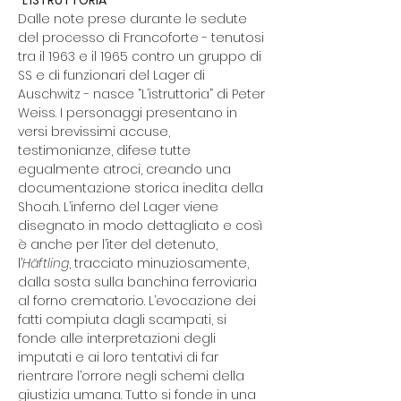
“L’ISTRUTTORIA”
Dalle note prese durante le sedute 
del processo di Francoforte - tenutosi 
tra il 1963 e il 1965 contro un gruppo di 
SS e di funzionari del Lager di 
Auschwitz - nasce “L’istruttoria” di Peter 
Weiss. I personaggi presentano in 
versi brevissimi accuse, 
testimonianze, difese tutte 
egualmente atroci, creando una 
documentazione storica inedita della 
Shoah. L’inferno del Lager viene 
disegnato in modo dettagliato e così 
è anche per l’iter del detenuto, 
l’
Häftling
, tracciato minuziosamente, 
dalla sosta sulla banchina ferroviaria 
al forno crematorio. L’evocazione dei 
fatti compiuta dagli scampati, si 
fonde alle interpretazioni degli 
imputati e ai loro tentativi di far 
rientrare l’orrore negli schemi della 
giustizia umana. Tutto si fonde in una 