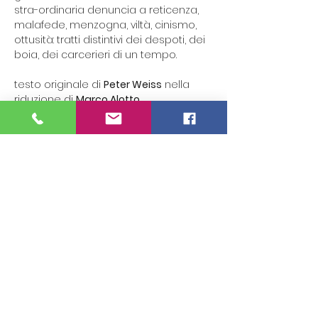
stra-ordinaria denuncia a reticenza, 
malafede, menzogna, viltà, cinismo, 
ottusità: tratti distintivi dei despoti, dei 
boia, dei carcerieri di un tempo.
testo originale di 
Peter Weiss
 nella 
riduzione di 
Marco Alotto
con musiche di 
DJ Gips
[Evento sconsigliato alle…
Mostra di più
Condividi questo evento