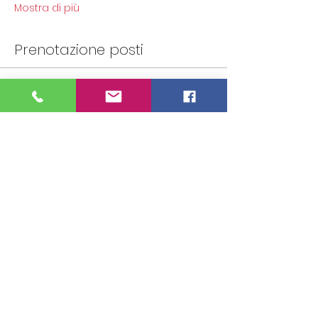
Mostra di più
Prenotazione posti
Sold out
Tipo di biglietto
Living Memory 25 gennaio
M1
Scopri di più
Prezzo
0,00 €
Questo evento è sold out