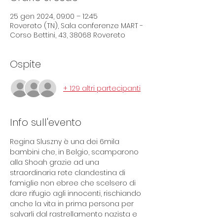
25 gen 2024, 09:00 – 12:45
Rovereto (TN), Sala conferenze MART -
Corso Bettini, 43, 38068 Rovereto
Ospite
+ 129 altri partecipanti
Info sull'evento
Regina Sluszny è una dei 6mila 
bambini che, in Belgio, scamparono 
alla Shoah grazie ad una 
straordinaria rete clandestina di 
famiglie non ebree che scelsero di 
dare rifugio agli innocenti, rischiando 
anche la vita in prima persona per 
salvarli dal rastrellamento nazista e 