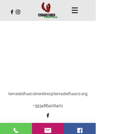
terradelfuocotrentino@terradelfuoco.org
+393486406401
©2019 di Terra del Fuoco Trentino
via Cesare Battisti
180 - 38077
Comano Terme